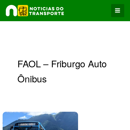
Ir
para
o
conteúdo
FAOL – Friburgo Auto
Ônibus