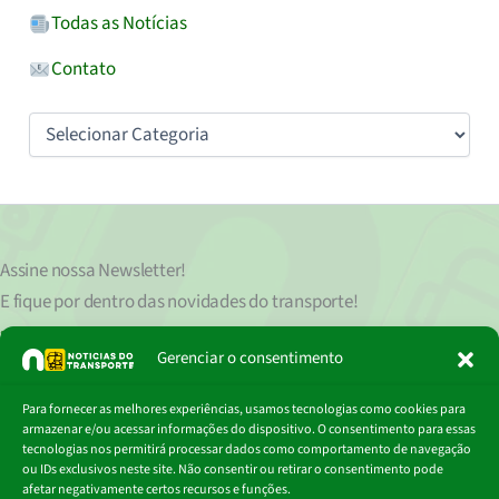
Todas as Notícias
Contato
Categorias
Assine nossa
Newsletter!
E fique por dentro das novidades do transporte!
Seu endereço de e-mail
est
á
protegido de acordo com nossa Política de Privacidade, que pode ser lida
Gerenciar o consentimento
clicando aqui.
Digite
Para fornecer as melhores experiências, usamos tecnologias como cookies para
Assinar
seu
armazenar e/ou acessar informações do dispositivo. O consentimento para essas
e-
tecnologias nos permitirá processar dados como comportamento de navegação
mail…
ou IDs exclusivos neste site. Não consentir ou retirar o consentimento pode
afetar negativamente certos recursos e funções.