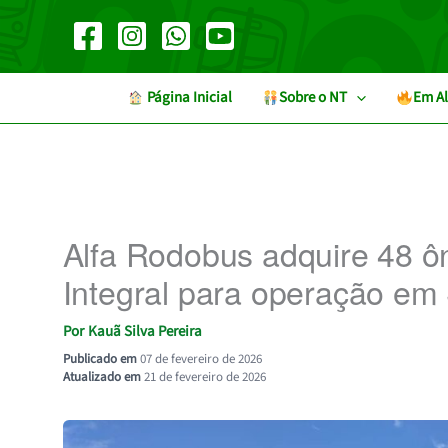
Ir
para
o
conteúdo
︎ Página Inicial
Sobre o NT
Em Al
Alfa Rodobus adquire 48 ôn
Integral para operação em
Por
Kauã Silva Pereira
Publicado em
07 de fevereiro de 2026
Atualizado em
21 de fevereiro de 2026