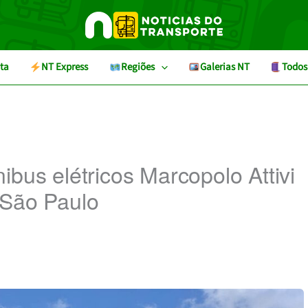
ta
NT Express
Regiões
Galerias NT
Todos
ibus elétricos Marcopolo Attivi
 São Paulo