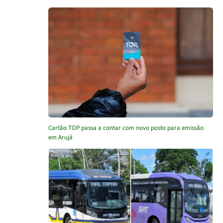
Cartão TOP passa a contar com novo posto para emissão
em Arujá